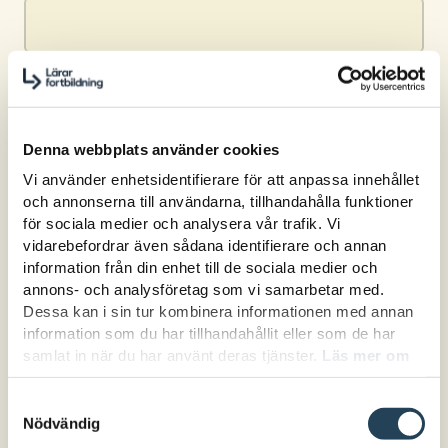
Hur vill du bli fakturerad?
Faktura
PDF-faktura
E-faktura
Denna webbplats använder cookies
Vi använder enhetsidentifierare för att anpassa innehållet
Betalande organisation eller kommun
*
och annonserna till användarna, tillhandahålla funktioner
för sociala medier och analysera vår trafik. Vi
vidarebefordrar även sådana identifierare och annan
information från din enhet till de sociala medier och
annons- och analysföretag som vi samarbetar med.
Kostnadsställe
*
Dessa kan i sin tur kombinera informationen med annan
information som du har tillhandahållit eller som de har
samlat in när du har använt deras tjänster.
Läs mer om
hur vi hanterar cookies här.
Organisationsnummer
*
Samtyckesval
Nödvändig