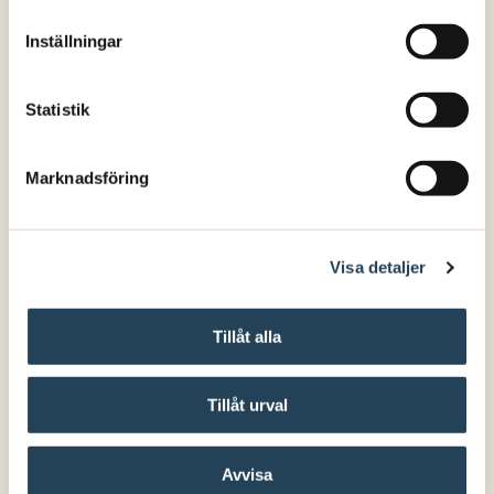
Inställningar
Betalningsreferens
Statistik
Adress
*
Marknadsföring
Visa detaljer
Postnummer
*
Tillåt alla
Postort
*
Tillåt urval
Avvisa
Adress 2