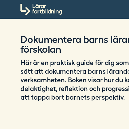
S
Till innehållet
ö
k
p
å
Dokumentera barns lära
l
a
förskolan
r
a
Här är en praktisk guide för dig som 
r
sätt att dokumentera barns lärande
f
verksamheten. Boken visar hur du 
o
r
delaktighet, reflektion och progress
t
att tappa bort barnets perspektiv.
b
i
l
d
n