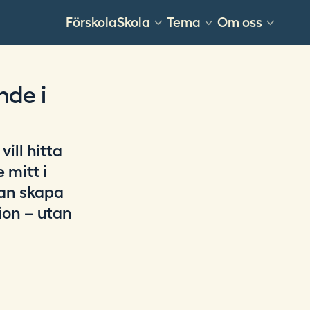
Förskola
Skola
Tema
Om oss
nde i
vill hitta
 mitt i
kan skapa
ion – utan