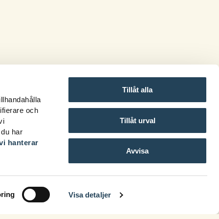
Tillåt alla
illhandahålla
ifierare och
Tillåt urval
vi
 du har
vi hanterar
Avvisa
ring
Visa detaljer