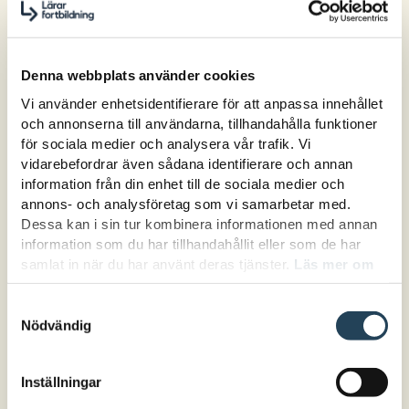
Denna webbplats använder cookies
Vi använder enhetsidentifierare för att anpassa innehållet
Vill ni att vi kommer till
och annonserna till användarna, tillhandahålla funktioner
er?
för sociala medier och analysera vår trafik. Vi
vidarebefordrar även sådana identifierare och annan
Låt fortbildaren komma till er och
information från din enhet till de sociala medier och
skräddarsy innehåll, upplägg och
annons- och analysföretag som vi samarbetar med.
omfattning utifrån era förutsättningar
Dessa kan i sin tur kombinera informationen med annan
information som du har tillhandahållit eller som de har
och behov. Med våra kvalitetssäkrade
samlat in när du har använt deras tjänster.
Läs mer om
fortbildningspaket som grund ringar vi
hur vi hanterar cookies här.
tillsammans in era behov och planerar
Samtyckesval
insatsen för att ta er till ert önskade
Nödvändig
läge. Utvecklingsprocesser sätter vi
igång tillsammans!
Inställningar