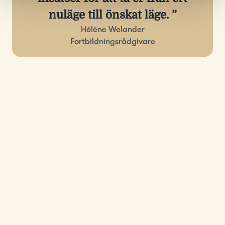
nuläge till önskat läge.
Hélène Welander
Fortbildningsrådgivare