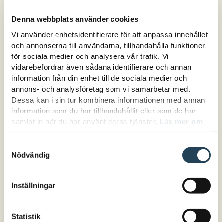
Vad händer om jag får förhinder?
Jag saknar en bekräftelse
Denna webbplats använder cookies
Jag är allergisk, hur anmäler jag
Vi använder enhetsidentifierare för att anpassa innehållet
specialkost?
och annonserna till användarna, tillhandahålla funktioner
för sociala medier och analysera vår trafik. Vi
Ingår lunch i era fortbildningar?
vidarebefordrar även sådana identifierare och annan
Hur betalar jag?
information från din enhet till de sociala medier och
Vad är en uppdragsfortbildning?
annons- och analysföretag som vi samarbetar med.
Dessa kan i sin tur kombinera informationen med annan
Har ni några rabatter?
information som du har tillhandahållit eller som de har
Samarbetar ni med Sveriges Lärare?
samlat in när du har använt deras tjänster.
Läs mer om
hur vi hanterar cookies här.
Samtyckesval
Nödvändig
Kontakta oss
Du får gärna kontakta oss!
Inställningar
info@lararfortbildning.se
Statistik
08-737 68 00