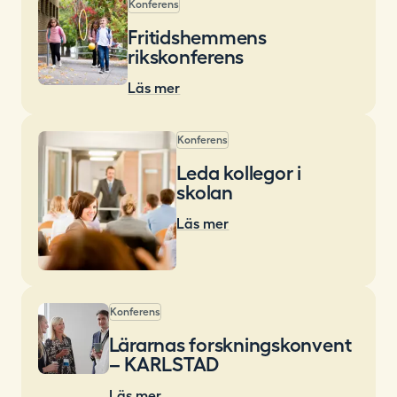
Konferens
Fritidshemmens
rikskonferens
Läs mer
Konferens
Leda kollegor i
skolan
Läs mer
Konferens
Lärarnas forskningskonvent
– KARLSTAD
Läs mer