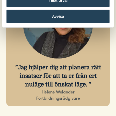
Tillåt urval
Avvisa
Jag hjälper dig att planera rätt
insatser för att ta er från ert
nuläge till önskat läge.
Hélène Welander
Fortbildningsrådgivare