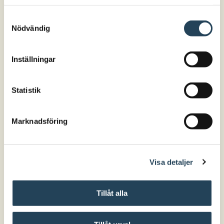
er?
hur vi hanterar cookies här.
Låt fortbildaren komma till er och
Samtyckesval
Nödvändig
skräddarsy innehåll, upplägg och
omfattning utifrån era förutsättningar
och behov. Med våra kvalitetssäkrade
Inställningar
fortbildningspaket som grund ringar vi
tillsammans in era behov och planerar
Statistik
insatsen för att ta er till ert önskade
läge. Utvecklingsprocesser sätter vi
Marknadsföring
igång tillsammans!
Läs mer
Visa detaljer
Tillåt alla