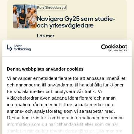
Kurs
Skräddarsytt
Navigera Gy25 som studie-
och yrkesvägledare
Läs mer
Denna webbplats använder cookies
Vi använder enhetsidentifierare för att anpassa innehållet
och annonserna till användarna, tillhandahålla funktioner
för sociala medier och analysera vår trafik. Vi
vidarebefordrar även sådana identifierare och annan
information från din enhet till de sociala medier och
annons- och analysföretag som vi samarbetar med.
Dessa kan i sin tur kombinera informationen med annan
information som du har tillhandahållit eller som de har
Vill ni att vi kommer till
samlat in när du har använt deras tjänster.
Läs mer om