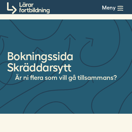
Till innehållet
Meny
Bokningssida
Skräddarsytt
Är ni flera som vill gå tillsammans?