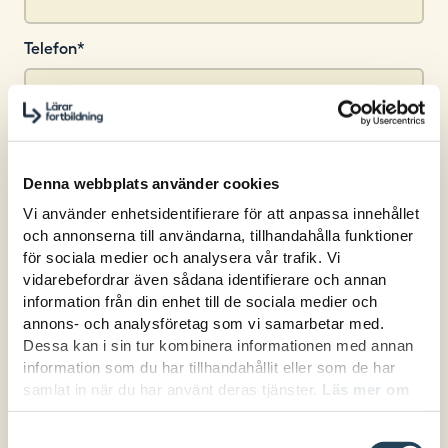
Telefon
*
Har du önskemål om datum för
genomförande?
Denna webbplats använder cookies
Datum
Vi använder enhetsidentifierare för att anpassa innehållet
och annonserna till användarna, tillhandahålla funktioner
för sociala medier och analysera vår trafik. Vi
vidarebefordrar även sådana identifierare och annan
information från din enhet till de sociala medier och
Hur många deltagare?
annons- och analysföretag som vi samarbetar med.
Antal
Dessa kan i sin tur kombinera informationen med annan
information som du har tillhandahållit eller som de har
samlat in när du har använt deras tjänster.
Läs mer om
hur vi hanterar cookies här.
Samtyckesval
Vad vill ni uppnå med