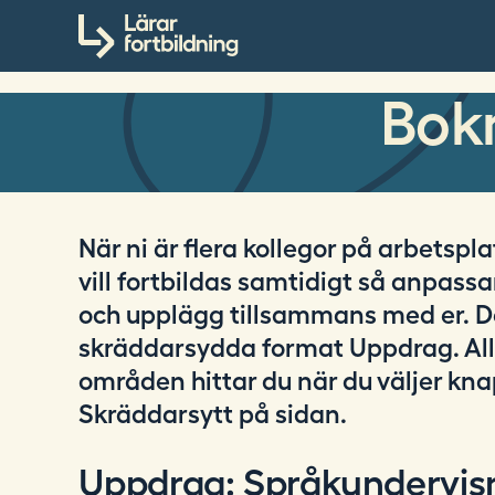
S
Till innehållet
ö
k
p
Bok
å
l
a
r
a
När ni är flera kollegor på arbetsp
r
vill fortbildas samtidigt så anpassa
f
o
och upplägg tillsammans med er. De
r
skräddarsydda format Uppdrag. All
t
områden hittar du när du väljer kn
b
Skräddarsytt på sidan.
i
l
d
Uppdrag: Språkundervis
n