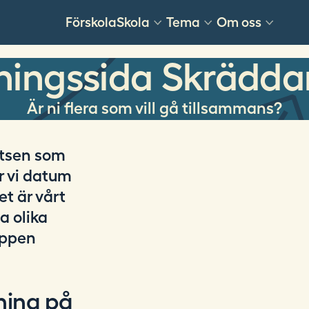
Förskola
Skola
Tema
Om oss
ningssida Skräddar
Är ni flera som vill gå tillsammans?
latsen som
r vi datum
t är vårt
a olika
appen
ning på