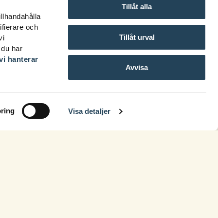
Tillåt alla
illhandahålla
ifierare och
Tillåt urval
vi
 du har
vi hanterar
Avvisa
ring
Visa detaljer