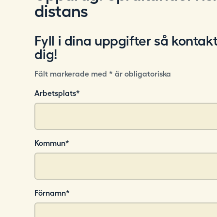
distans
i
n
g
Fyll i dina uppgifter så kontakt
.
dig!
s
e
Fält markerade med * är obligatoriska
Arbetsplats
*
Kommun
*
Förnamn
*