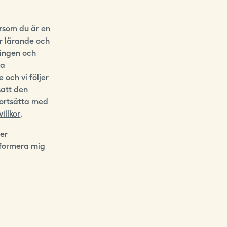
ersom du är en
ör lärande och
ningen och
na
 och vi följer
satt den
fortsätta med
illkor
.
der
nformera mig