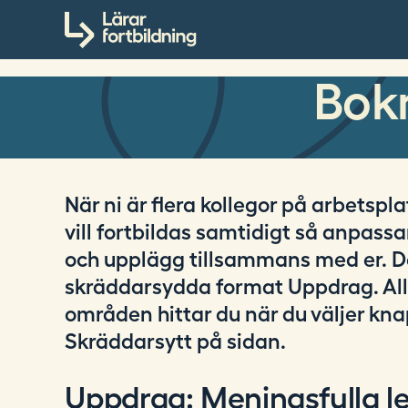
S
Till innehållet
ö
k
p
Bok
å
l
a
r
a
När ni är flera kollegor på arbetsp
r
vill fortbildas samtidigt så anpassa
f
o
och upplägg tillsammans med er. De
r
skräddarsydda format Uppdrag. All
t
områden hittar du när du väljer kn
b
Skräddarsytt på sidan.
i
l
d
Uppdrag: Meningsfulla l
n