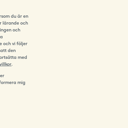
ersom du är en
ör lärande och
ningen och
na
 och vi följer
satt den
fortsätta med
illkor
.
der
nformera mig