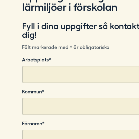
lärmiljöer i förskolan
i
n
g
Fyll i dina uppgifter så kontakt
.
dig!
s
e
Fält markerade med * är obligatoriska
Arbetsplats
*
Kommun
*
Förnamn
*