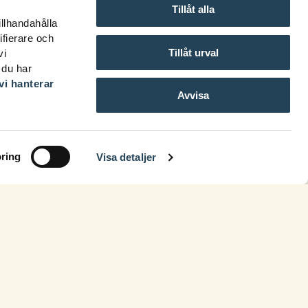
Tillåt alla
illhandahålla
ifierare och
Tillåt urval
vi
 du har
vi hanterar
Avvisa
ring
Visa detaljer