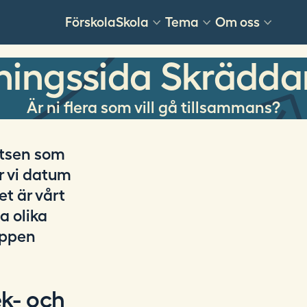
Förskola
Skola
Tema
Om oss
ningssida Skräddar
Är ni flera som vill gå tillsammans?
latsen som
r vi datum
t är vårt
a olika
appen
ek- och