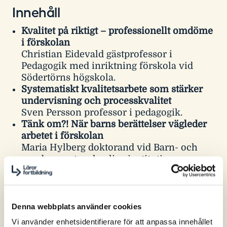
Innehåll
Kvalitet på riktigt – professionellt omdöme
i förskolan
Christian Eidevald gästprofessor i
Pedagogik med inriktning förskola vid
Södertörns högskola.
Systematiskt kvalitetsarbete som stärker
undervisning och processkvalitet
Sven Persson professor i pedagogik.
Tänk om?! När barns berättelser vägleder
arbetet i förskolan
Maria Hylberg doktorand vid Barn- och
ungdomsvetenskapliga institutionen,
Stockholms universitet.
Men när dom bråkar – det tar vi väl inte
med i SKA?
Elin Larsson är förskollärare, författare
Denna webbplats använder cookies
och utvecklingspedagog
Vi använder enhetsidentifierare för att anpassa innehållet