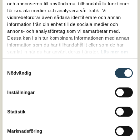
Meningsfull dokumentation - med barns
och annonserna till användarna, tillhandahålla funktioner
perspektiv i fokus
för sociala medier och analysera vår trafik. Vi
Lena Edlund är författare, pedagogisk
vidarebefordrar även sådana identifierare och annan
utvecklare och arbetar nu som
information från din enhet till de sociala medier och
förskolekonsult.
annons- och analysföretag som vi samarbetar med.
Leda inspirerande och kreativt
Dessa kan i sin tur kombinera informationen med annan
kvalitetsarbete
information som du har tillhandahållit eller som de har
Fatemeh Sadat Seyedi rektor Upplands-Bro
samlat in när du har använt deras tjänster.
Läs mer om
förskolor.
hur vi hanterar cookies här.
Program
Samtyckesval
Nödvändig
Ladda ner hela programmet
här
Inställningar
Statistik
Marknadsföring