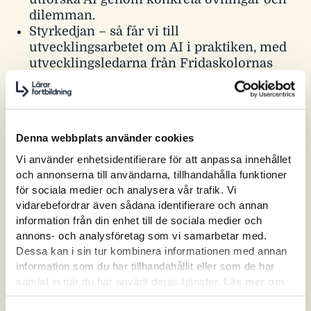
dilemman.
Styrkedjan – så får vi till
utvecklingsarbetet om AI i praktiken, med
utvecklingsledarna från Fridaskolornas
AI-Hub,
Jesper Grönlund
och
Johan
Arnell.
Alex Örtegren
, Umeå universitet, beskriver
utmaningar som skolan står inför i en
Denna webbplats använder cookies
postdigital demokrati, och hur vi bäst
möter dem.
Vi använder enhetsidentifierare för att anpassa innehållet
På scen även samtal med
Sveriges Lärare,
och annonserna till användarna, tillhandahålla funktioner
för sociala medier och analysera vår trafik. Vi
Sveriges Skolledare, Internetstiftelsen
med
vidarebefordrar även sådana identifierare och annan
flera.
Målgrupp:
information från din enhet till de sociala medier och
annons- och analysföretag som vi samarbetar med.
Lärare, utvecklingsledare, skolledare och
Dessa kan i sin tur kombinera informationen med annan
information som du har tillhandahållit eller som de har
huvudmän samt andra som vill veta mer om
samlat in när du har använt deras tjänster.
Läs mer om
AI i skolan.
hur vi hanterar cookies här.