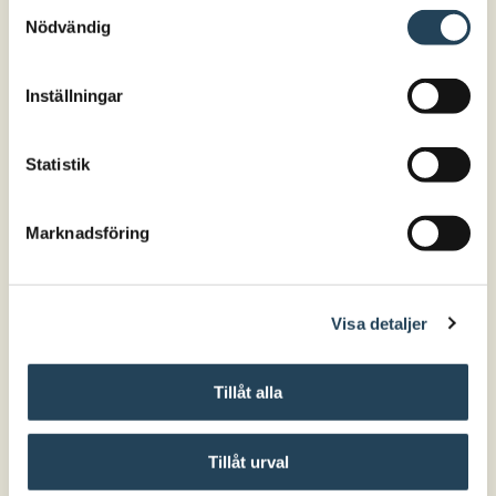
Samtyckesval
Program
Nödvändig
Ladda ner hela programmet, med tider och
beskrivningar av varje föreläsning
här
Inställningar
Statistik
Marknadsföring
Visa detaljer
Tillåt alla
Tillåt urval