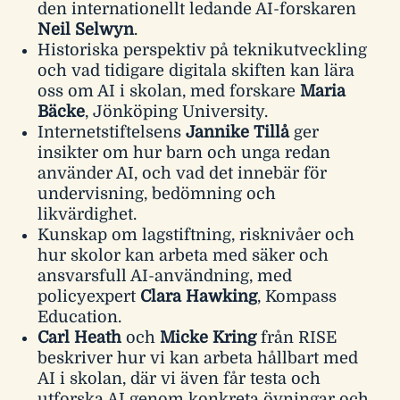
den internationellt ledande AI-forskaren
Neil Selwyn
.
Historiska perspektiv på teknikutveckling
och vad tidigare digitala skiften kan lära
oss om AI i skolan, med forskare
Maria
Bäcke
, Jönköping University.
Internetstiftelsens
Jannike Tillå
ger
insikter om hur barn och unga redan
använder AI, och vad det innebär för
undervisning, bedömning och
likvärdighet.
Kunskap om lagstiftning, risknivåer och
hur skolor kan arbeta med säker och
ansvarsfull AI-användning, med
policyexpert
Clara Hawking
, Kompass
Education.
Carl Heath
och
Micke Kring
från RISE
beskriver hur vi kan arbeta hållbart med
AI i skolan, där vi även får testa och
utforska AI genom konkreta övningar och