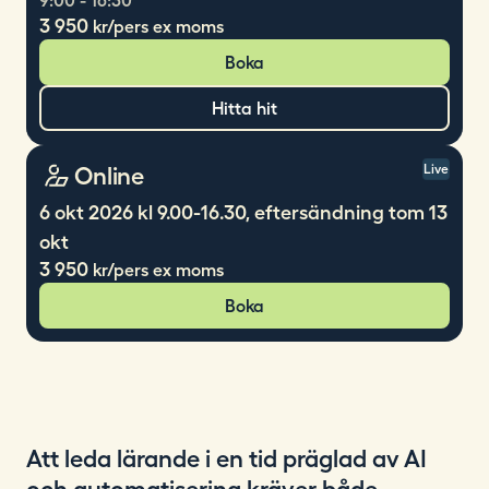
9:00 - 16:30
3 950
kr/pers ex moms
Boka
Hitta hit
Online
Live
6 okt 2026 kl 9.00-16.30, eftersändning tom 13
okt
3 950
kr/pers ex moms
Boka
Att leda lärande i en tid präglad av AI
och automatisering kräver både