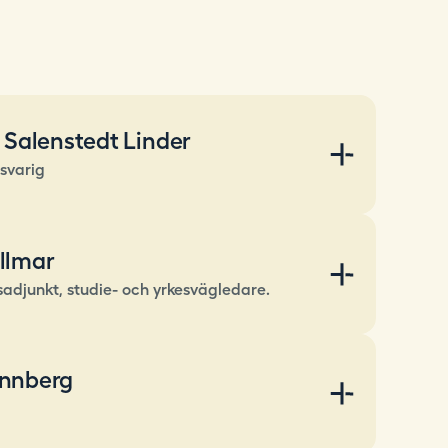
a Salenstedt Linder
svarig
llmar
sadjunkt, studie- och yrkesvägledare.
ennberg