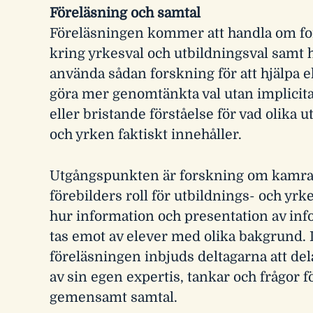
Föreläsning och samtal
Föreläsningen kommer att handla om f
kring yrkesval och utbildningsval samt 
använda sådan forskning för att hjälpa e
göra mer genomtänkta val utan implicit
eller bristande förståelse för vad olika 
och yrken faktiskt innehåller.
Utgångspunkten är forskning om kamrat
förebilders roll för utbildnings- och yrk
hur information och presentation av in
tas emot av elever med olika bakgrund. 
föreläsningen inbjuds deltagarna att de
av sin egen expertis, tankar och frågor fö
gemensamt samtal.