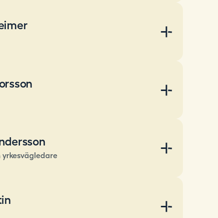
eimer
orsson
ndersson
h yrkesvägledare
tin