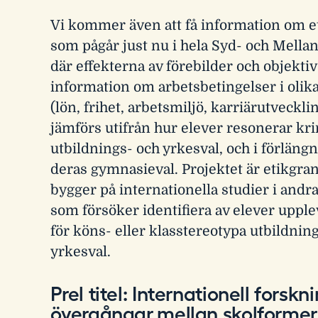
Vi kommer även att få information om et
som pågår just nu i hela Syd- och Mella
där effekterna av förebilder och objektiv
information om arbetsbetingelser i olik
(lön, frihet, arbetsmiljö, karriärutveckl
jämförs utifrån hur elever resonerar kr
utbildnings- och yrkesval, och i förlän
deras gymnasieval. Projektet är etikgra
bygger på internationella studier i andr
som försöker identifiera av elever uppl
för köns- eller klasstereotypa utbildnin
yrkesval.
Prel titel: Internationell forsk
övergångar mellan skolforme