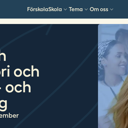
Förskola
Skola
Tema
Om oss
h
ri och
- och
g
vember