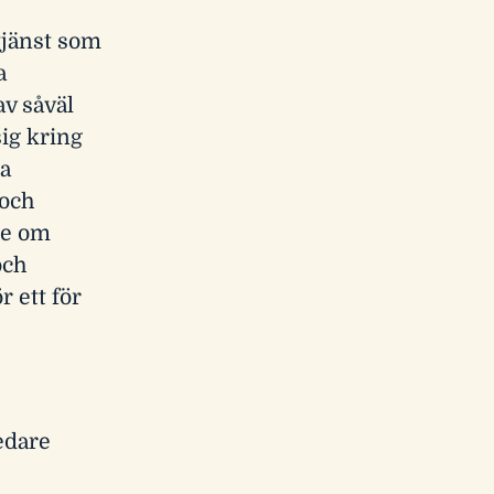
tjänst som
a
v såväl
sig kring
ka
 och
de om
och
r ett för
edare