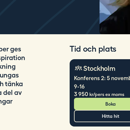
Tid och plats
ber ges
spiration
skning
Stockholm
 ungas
Konferens 2: 5 novemb
ch tänka
9-16
a del av
3 950
kr/pers ex moms
ngar
Boka
Hitta hit