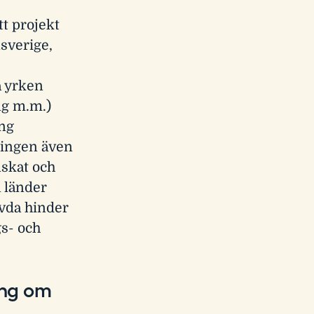
t projekt
nsverige,
a yrken
ing m.m.)
ing
gningen även
nskat och
a länder
evda hinder
gs- och
ning om
r