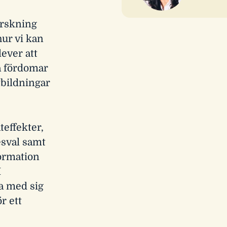
orskning
hur vi kan
lever att
a fördomar
utbildningar
effekter,
esval samt
formation
I
la med sig
r ett