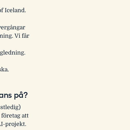
of Iceland.
vergångar
ning. Vi får
vägledning.
ska.
hans på?
stledig)
företag att
I-projekt.