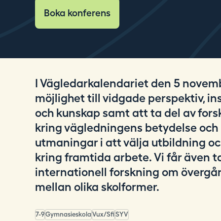
i
Boka konferens
n
g
.
s
e
I Vägledarkalendariet den 5 novem
möjlighet till vidgade perspektiv, in
och kunskap samt att ta del av for
kring vägledningens betydelse och
utmaningar i att välja utbildning o
kring framtida arbete. Vi får även t
internationell forskning om övergå
mellan olika skolformer.
7-9
Gymnasieskola
Vux/Sfi
SYV