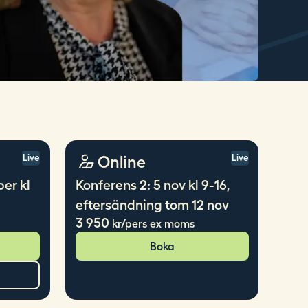
Online
Live
Live
er kl
Konferens 2: 5 nov kl 9-16,
eftersändning tom 12 nov
3 950
kr/pers ex moms
Boka