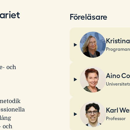
ariet
Föreläsare
Kristin
Programan
ie- och
Aino Co
Universitet
smetodik
Karl W
ssionella
lång
Professor
- och