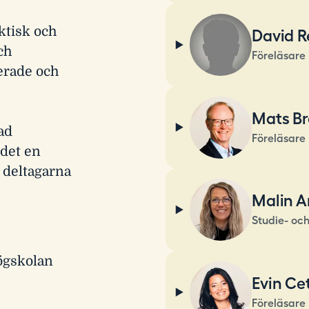
ktisk och
David R
ch
Föreläsare
rerade och
Mats Br
ad
Föreläsare
 det en
 deltagarna
Malin A
Studie- oc
ögskolan
Evin Ce
Föreläsare