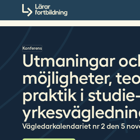
S
Till innehållet
ö
k
p
å
l
a
Konferens
Utmaningar oc
r
a
möjligheter, teo
r
f
o
praktik i studie
r
t
yrkesväglednin
b
i
l
Vägledarkalendariet nr 2 den 5 no
d
n