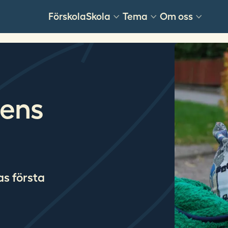
Förskola
Skola
Tema
Om oss
nens
as första