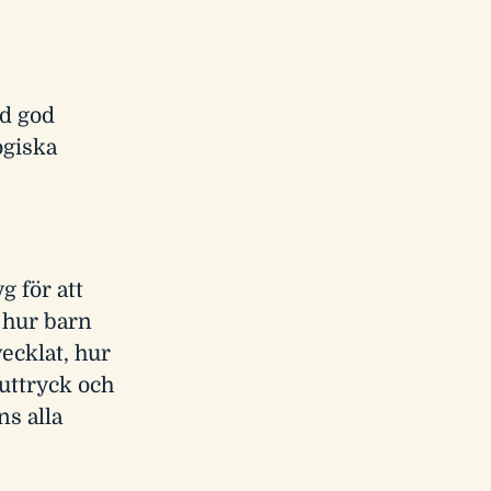
ed god
ogiska
 för att
i hur barn
ecklat, hur
uttryck och
ns alla