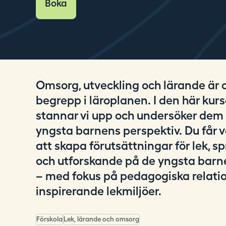
Boka
i
n
g
.
s
e
Omsorg, utveckling och lärande är 
begrepp i läroplanen. I den här kur
stannar vi upp och undersöker dem 
yngsta barnens perspektiv. Du får v
att skapa förutsättningar för lek, 
och utforskande på de yngsta barne
– med fokus på pedagogiska relati
inspirerande lekmiljöer.
Förskola
Lek, lärande och omsorg