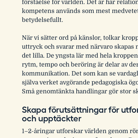
förståelse för världen. Det är här relatio
kompetens används som mest medvetet
betydelsefullt.
När vi sätter ord på känslor, tolkar krop
uttryck och svarar med närvaro skapas 
det lilla. De yngsta lär med hela kroppen.
rytm, tempo och beröring är delar av de
kommunikation. Det som kan se vardaglig
själva verket avgörande pedagogiska ögo
Små genomtänkta handlingar gör stor sk
Skapa förutsättningar för utf
och upptäckter
1–2-åringar utforskar världen genom rör