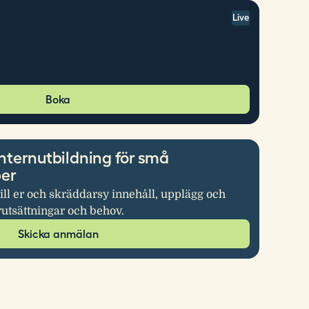
Live
Boka
nternutbildning för små
per
ill er och skräddarsy innehåll, upplägg och
rutsättningar och behov.
Skicka anmälan