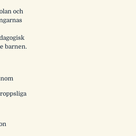
olan och
ringarnas
r
edagogisk
re barnen.
genom
kroppsliga
ion