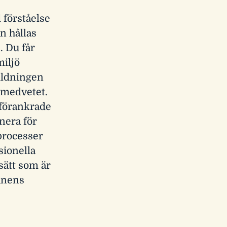
 förståelse
n hållas
. Du får
miljö
ildningen
 medvetet.
sförankrade
anera för
processer
sionella
 sätt som är
lanens