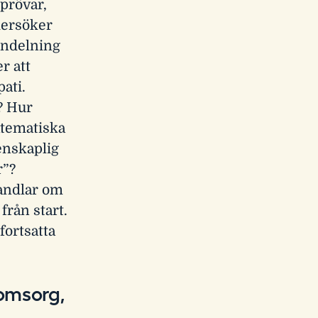
prövar,
ndersöker
sindelning
r att
ati.
? Hur
atematiska
enskaplig
r”?
andlar om
från start.
fortsatta
omsorg,