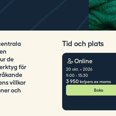
Tid och plats
centrala
sen
ur de
Online
erktyg för
20 okt. • 2026
språkande
9:00 - 15:30
3 950
ns villkor
kr/pers ex moms
oner och
Boka