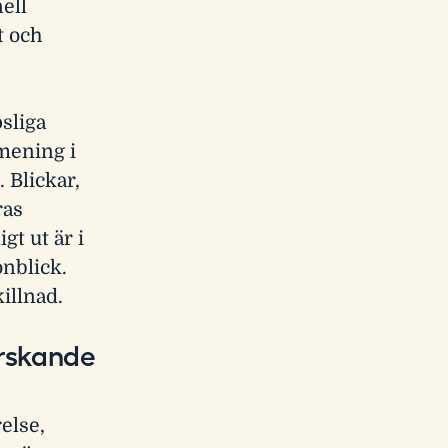
nell
 och
psliga
mening i
 Blickar,
ras
t ut är i
nblick.
illnad.
orskande
else,