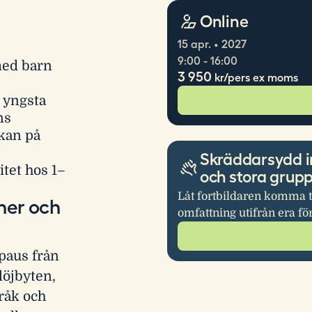
Online
15 apr. • 2027
9:00 - 16:00
med barn
3 950
kr/pers ex moms
 yngsta
ns
rkan på
Skräddarsydd i
itet hos 1–
och stora grup
Låt fortbildaren komma t
ner och
omfattning utifrån era fö
paus från
löjbyten,
pråk och