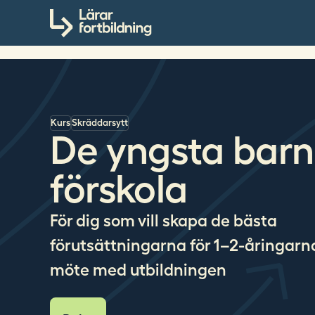
S
Till innehållet
ö
k
p
å
l
a
Kurs
Skräddarsytt
r
De yngsta bar
a
r
förskola
f
o
r
För dig som vill skapa de bästa
t
förutsättningarna för 1–2-åringarn
b
i
möte med utbildningen
l
d
n