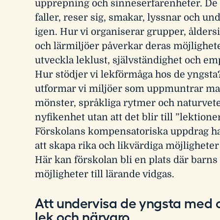
upprepning och sinneserfarenheter. De 
faller, reser sig, smakar, lyssnar och u
igen. Hur vi organiserar grupper, ålder
och lärmiljöer påverkar deras möjlighete
utveckla leklust, självständighet och emp
Hur stödjer vi lekförmåga hos de yngsta
utformar vi miljöer som uppmuntrar m
mönster, språkliga rytmer och naturvet
nyfikenhet utan att det blir till ”lektione
Förskolans kompensatoriska uppdrag h
att skapa rika och likvärdiga möjligheter 
Här kan förskolan bli en plats där barns 
möjligheter till lärande vidgas.
Att undervisa de yngsta med 
lek och närvaro