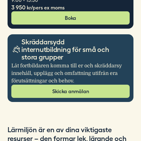
9:00 - 15:30
3 950
kr/pers ex moms
Boka
Skräddarsydd
internutbildning för små och
stora grupper
Låt fortbildaren komma till er och skräddarsy
innehåll, upplägg och omfattning utifrån era
förutsättningar och behov.
Skicka anmälan
Lärmiljön är en av dina viktigaste
resurser – den formar lek, lärande och