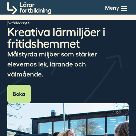
Till innehållet
Meny
Skräddarsytt
Kreativa lärmiljöer i
fritidshemmet
Målstyrda miljöer som stärker
elevernas lek, lärande och
välmående.
Boka