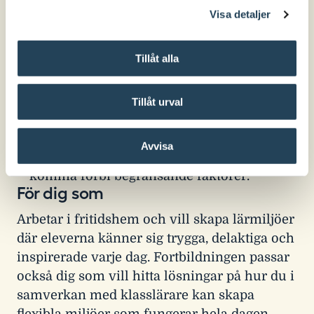
Det här får du med dig
Visa detaljer
Kunskap om hur lärmiljöer möjliggör
fritidspedagogiken.
Tillåt alla
Förståelse för hur du använder miljön som
en aktiv part i det pedagogiska arbetet.
Verktyg för att analysera och utveckla
Tillåt urval
lärmiljöerna på ditt fritidshem.
Strategier för att stärka elevinflytandet och
skapa meningsfulla miljöer.
Avvisa
Inspiration och exempel för hur du kan
komma förbi begränsande faktorer.
För dig som
Arbetar i fritidshem och vill skapa lärmiljöer
där eleverna känner sig trygga, delaktiga och
inspirerade varje dag. Fortbildningen passar
också dig som vill hitta lösningar på hur du i
samverkan med klasslärare kan skapa
flexibla miljöer som fungerar hela dagen.