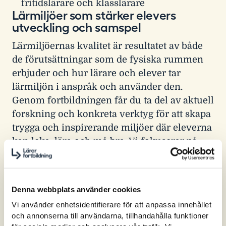
fritidslärare och klasslärare
Lärmiljöer som stärker elevers
utveckling och samspel
Lärmiljöernas kvalitet är resultatet av både
de förutsättningar som de fysiska rummen
erbjuder och hur lärare och elever tar
lärmiljön i anspråk och använder den.
Genom fortbildningen får du ta del av aktuell
forskning och konkreta verktyg för att skapa
trygga och inspirerande miljöer där eleverna
kan leka, lära och må bra. Vi fokuserar på
hur du kan förbise begränsande faktorer och
använda både inne- och utemiljöer på ett sätt
som främjar elevernas utveckling och
Denna webbplats använder cookies
engagemang.
Vi använder enhetsidentifierare för att anpassa innehållet
och annonserna till användarna, tillhandahålla funktioner
Flexibla miljöer som fungerar hela