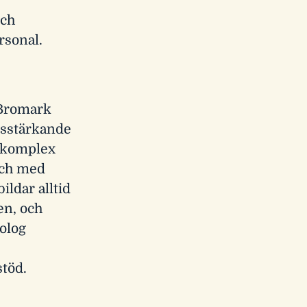
och
ersonal.
 Bromark
onsstärkande
d komplex
och med
ldar alltid
en, och
olog
stöd.