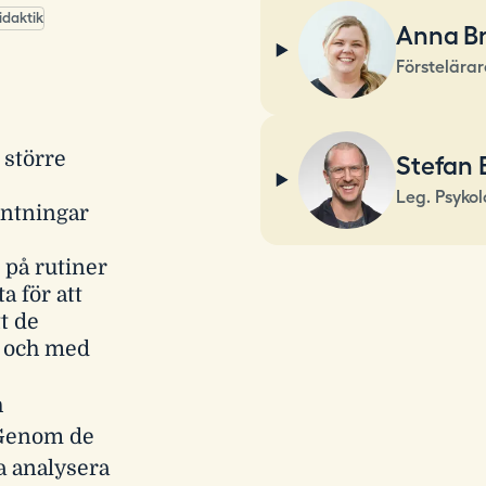
idaktik
Anna B
Förstelärar
 större
Stefan 
Leg. Psyko
äntningar
g på rutiner
a för att
t de
r och med
h
. Genom de
a analysera