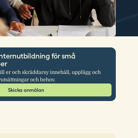
nternutbildning för små
per
ill er och skräddarsy innehåll, upplägg och
rutsättningar och behov.
Skicka anmälan