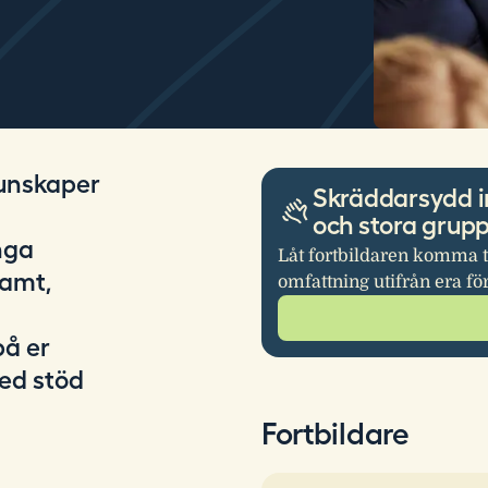
kunskaper
Skräddarsydd i
och stora grup
nga
Låt fortbildaren komma t
samt,
omfattning utifrån era fö
på er
ed stöd
Fortbildare