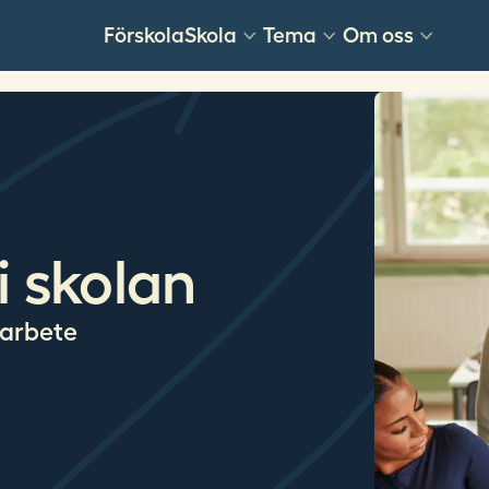
Förskola
Skola
Tema
Om oss
i skolan
amarbete