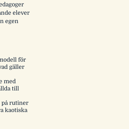
pedagoger
ande elever
in egen
modell för
vad gäller
re med
lda till
g på rutiner
a kaotiska