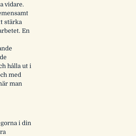
a vidare.
 gemensamt
tt stärka
arbetet. En
nande
lde
 hålla ut i
 och med
 när man
egorna i din
ra