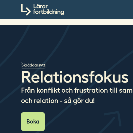
S
Till innehållet
ö
k
p
å
l
a
r
a
Skräddarsytt
r
Relationsfokus 
f
o
Från konflikt och frustration till s
r
t
och relation - så gör du!
b
i
l
Boka
d
n