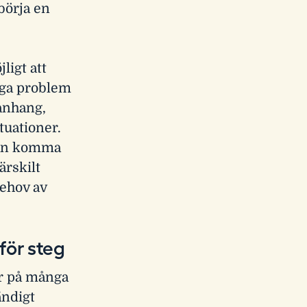
åbörja en
ligt att
gga problem
anhang,
tuationer.
kan komma
ärskilt
ehov av
för steg
ar på många
ändigt