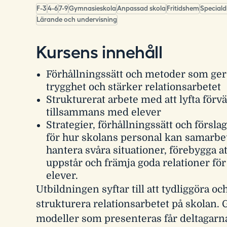
F-3
4-6
7-9
Gymnasieskola
Anpassad skola
Fritidshem
Speciald
Lärande och undervisning
Kursens innehåll
Förhållningssätt och metoder som ger
trygghet och stärker relationsarbetet
Strukturerat arbete med att lyfta förv
tillsammans med elever
Strategier, förhållningssätt och försla
för hur skolans personal kan samarbet
hantera svåra situationer, förebygga at
uppstår och främja goda relationer fö
elever.
Utbildningen syftar till att tydliggöra oc
strukturera relationsarbetet på skolan
modeller som presenteras får deltagarn