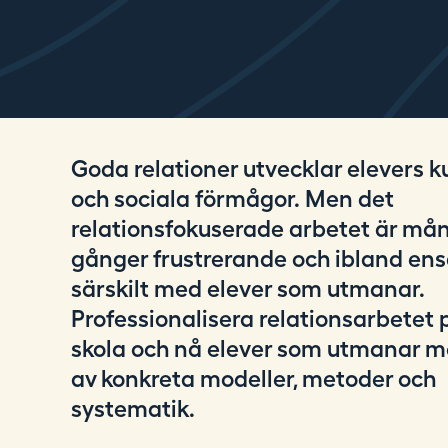
i
n
g
.
s
e
Goda relationer utvecklar elevers 
och sociala förmågor. Men det
relationsfokuserade arbetet är må
gånger frustrerande och ibland en
särskilt med elever som utmanar.
Professionalisera relationsarbetet 
skola och nå elever som utmanar m
av konkreta modeller, metoder och
systematik.