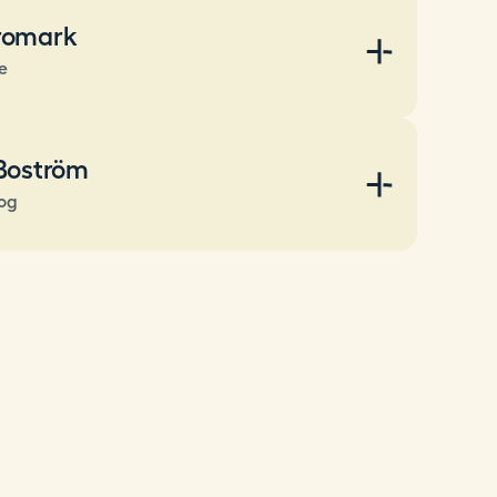
romark
e
Boström
log