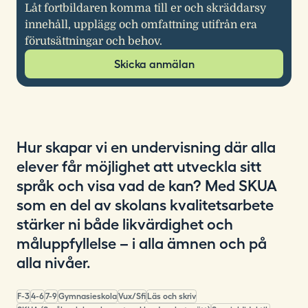
Låt fortbildaren komma till er och skräddarsy
innehåll, upplägg och omfattning utifrån era
förutsättningar och behov.
Skicka anmälan
Hur skapar vi en undervisning där alla
elever får möjlighet att utveckla sitt
språk och visa vad de kan? Med SKUA
som en del av skolans kvalitetsarbete
stärker ni både likvärdighet och
måluppfyllelse – i alla ämnen och på
alla nivåer.
F-3
4-6
7-9
Gymnasieskola
Vux/Sfi
Läs och skriv