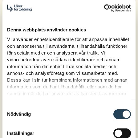
alla elever får använda, utveckla och visa
sina kunskaper genom språket. Det skapar
mer delaktighet, högre måluppfyllelse och
Denna webbplats använder cookies
en likvärdigare skola – oavsett språklig
bakgrund.
Vi använder enhetsidentifierare för att anpassa innehållet
och annonserna till användarna, tillhandahålla funktioner
för sociala medier och analysera vår trafik. Vi
Möt kraven i språkligt heterogena
vidarebefordrar även sådana identifierare och annan
klassrum
information från din enhet till de sociala medier och
annons- och analysföretag som vi samarbetar med.
Många elever möter språkliga krav de inte är
Dessa kan i sin tur kombinera informationen med annan
rustade för – särskilt flerspråkiga elever,
information som du har tillhandahållit eller som de har
men också andra i språklig sårbarhet.
samlat in när du har använt deras tjänster.
Läs mer om
Samtidigt efterfrågar många lärare stöd i hur
hur vi hanterar cookies här.
man kan undervisa med språk i fokus i alla
Samtyckesval
Nödvändig
ämnen. Den här kursen möter just det
behovet. Ni får kunskap, modeller och stöd
för att skapa en undervisning som bygger på
Inställningar