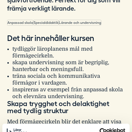
självförtroende. Perfekt för dig som vill
främja verkligt lärande.
Anpassad skola
Specialdidaktik
Lärande och undervisning
Det här innehåller kursen
tydliggör läroplanens mål med
förmågecirkeln.
skapa undervisning som är begriplig,
hanterbar och meningsfull.
träna sociala och kommunikativa
förmågor i vardagen.
inspireras av exempel från anpassad skola
och elevnära undervisning.
Skapa trygghet och delaktighet
med tydlig struktur
Med förmågecirkeln blir det enklare att visa
både riktning och mening i undervisningen.