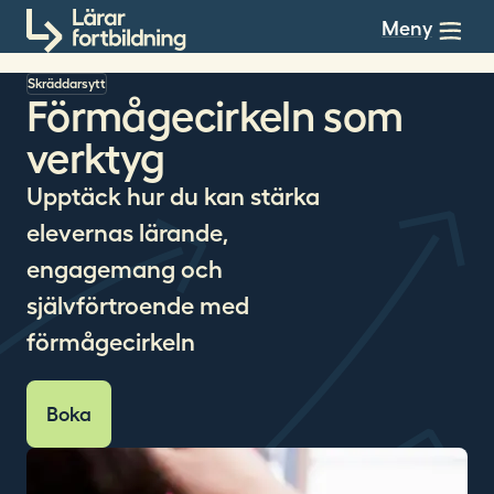
Till innehållet
Meny
Skräddarsytt
Förmågecirkeln som
verktyg
Upptäck hur du kan stärka
elevernas lärande,
engagemang och
självförtroende med
förmågecirkeln
Boka