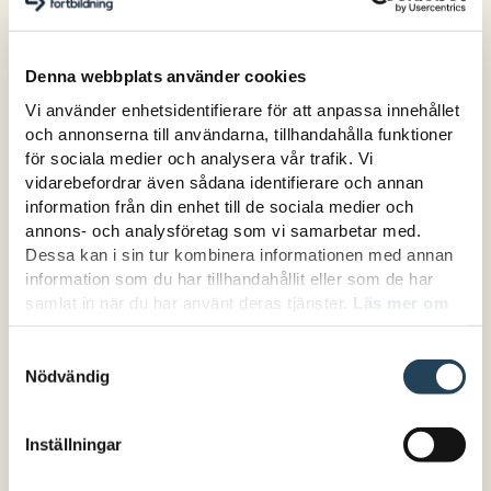
Du får stöd i att forma en trygg miljö där
eleverna känner sig sedda, delaktiga och
Denna webbplats använder cookies
nyfikna på att lära. När mål och innehåll blir
tydliga ökar både engagemang och lärande.
Vi använder enhetsidentifierare för att anpassa innehållet
och annonserna till användarna, tillhandahålla funktioner
Det lägger grunden för utveckling – både
för sociala medier och analysera vår trafik. Vi
kunskapsmässigt och socialt.
vidarebefordrar även sådana identifierare och annan
information från din enhet till de sociala medier och
Stöd för att göra undervisningen
annons- och analysföretag som vi samarbetar med.
tydlig och meningsfull
Dessa kan i sin tur kombinera informationen med annan
information som du har tillhandahållit eller som de har
Elever i anpassad skola behöver ofta se
samlat in när du har använt deras tjänster.
Läs mer om
helheter för att förstå. Men det kan vara en
hur vi hanterar cookies här.
utmaning att konkretisera läroplanen och få
Samtyckesval
Nödvändig
eleverna att känna sig delaktiga.
Förmågecirkeln hjälper dig att skapa
struktur, motivation och tydlighet i
Inställningar
undervisningen. Du får verktyg som gör det