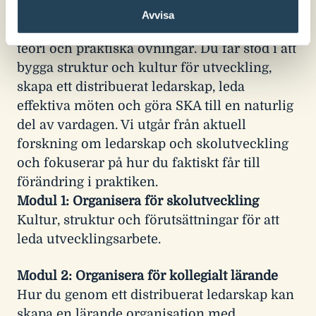
Mer om innehållet
Avvisa
Kursen består av fyra moduler där vi varvar
teori och praktiska övningar. Du får stöd i att
bygga struktur och kultur för utveckling,
skapa ett distribuerat ledarskap, leda
effektiva möten och göra SKA till en naturlig
del av vardagen. Vi utgår från aktuell
forskning om ledarskap och skolutveckling
och fokuserar på hur du faktiskt får till
förändring i praktiken.
Modul 1: Organisera för skolutveckling
Kultur, struktur och förutsättningar för att
leda utvecklingsarbete.
Modul 2: Organisera för kollegialt lärande
Hur du genom ett distribuerat ledarskap kan
skapa en lärande organisation med