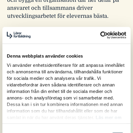
ansvaret och tillsammans driver
utvecklingsarbetet för elevernas bästa.
För dig som...
... är rektor i grundskola, gymnasieskola eller
vuxenutbildning och vill skapa långsiktig
Denna webbplats använder cookies
skolutveckling. Passar perfekt för dig som
Vi använder enhetsidentifierare för att anpassa innehållet
vill få vardagen att fungera bättre – både för
och annonserna till användarna, tillhandahålla funktioner
dig själv och för hela din organisation.
för sociala medier och analysera vår trafik. Vi
vidarebefordrar även sådana identifierare och annan
Det här får du med dig
information från din enhet till de sociala medier och
annons- och analysföretag som vi samarbetar med.
Strategier för att bygga hållbara strukturer
Dessa kan i sin tur kombinera informationen med annan
för skolutveckling
information som du har tillhandahållit eller som de har
Praktiska verktyg för ett distribuerat
samlat in när du har använt deras tjänster.
Läs mer om
ledarskap
hur vi hanterar cookies här.
Inspiration till ett levande och
Samtyckesval