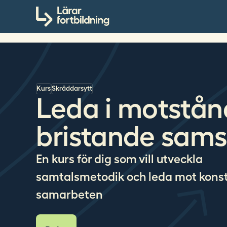
S
Till innehållet
ö
k
p
å
l
a
Kurs
Skräddarsytt
r
Leda i motstån
a
r
bristande sams
f
o
r
En kurs för dig som vill utveckla
t
samtalsmetodik och leda mot konst
b
i
samarbeten
l
d
n