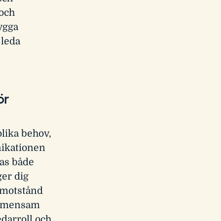
 och
ygga
 leda
ör
olika behov,
ikationen
kas både
ger dig
m motstånd
 gemensam
edarroll och