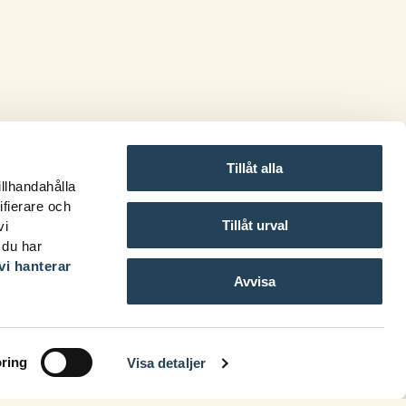
Tillåt alla
illhandahålla
ifierare och
Tillåt urval
vi
 du har
vi hanterar
Avvisa
ring
Visa detaljer