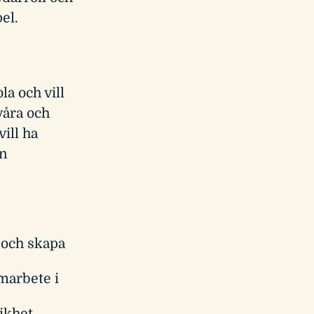
el.
la och vill
våra och
ill ha
in
 och skapa
marbete i