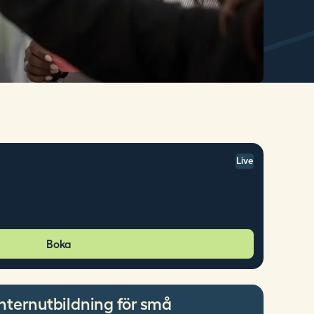
Live
Boka
nternutbildning för små