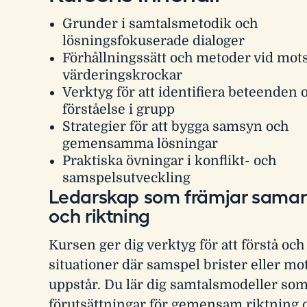
Grunder i samtalsmetodik och
lösningsfokuserade dialoger
Förhållningssätt och metoder vid mot
värderingskrockar
Verktyg för att identifiera beteenden 
förståelse i grupp
Strategier för att bygga samsyn och
gemensamma lösningar
Praktiska övningar i konflikt- och
samspelsutveckling
Ledarskap som främjar sama
och riktning
Kursen ger dig verktyg för att förstå och
situationer där samspel brister eller mo
uppstår. Du lär dig samtalsmodeller so
förutsättningar för gemensam riktning 