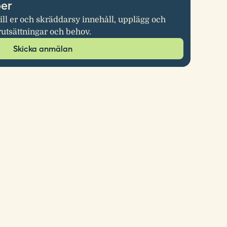
per
ill er och skräddarsy innehåll, upplägg och
rutsättningar och behov.
Skicka anmälan