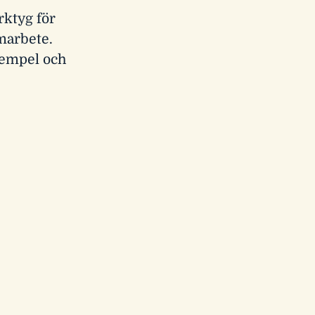
rktyg för
amarbete.
xempel och