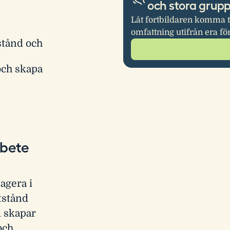
och stora grup
Låt fortbildaren komma t
omfattning utifrån era fö
stånd och
och skapa
rbete
 agera i
tstånd
m skapar
och