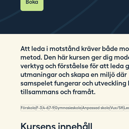
Boka
i
n
g
.
s
e
Att leda i motstånd kräver både m
metod. Den här kursen ger dig mode
verktyg och förståelse för att leda
utmaningar och skapa en miljö där
samspelet fungerar och utveckling 
tillsammans och framåt.
Förskola
F-3
4-6
7-9
Gymnasieskola
Anpassad skola
Vux/Sfi
Le
Kursens innehåll