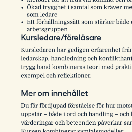
Metoder för att leda vid konflikt och o
Ökad trygghet i samtal som kräver me
som ledare
Ett förhållningssätt som stärker både 
arbetsgruppen
Kursledare/föreläsare
Kursledaren har gedigen erfarenhet frå
ledarskap, handledning och konflikthan
trygg hand kombineras teori med prakt
exempel och reflektioner.
Mer om innehållet
Du får fördjupad förståelse för hur mot
uppstår – både i ord och handling – och
värderingar och beteenden påverkar sa
Kursen kombinerar samtalsmodeller,