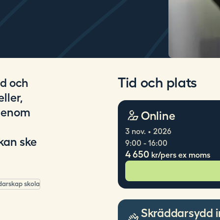
Tid och plats
od och
ller,
 genom
Online
3 nov. • 2026
kan ske
9:00 - 16:00
4 650
kr/pers ex moms
darskap skola
Skräddarsydd i