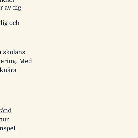
likhet
r av dig
dig och
n skolans
tering. Med
iknära
stånd
 hur
mspel.